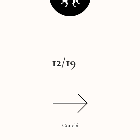
12
/
19
Conclá